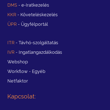
DMS
- e-Iratkezelés
KKR
- Követeléskezelés
ÜPR
- Ügyfélportál
ITR
- Távhő-szolgáltatás
IVR
- Ingatlangazdálkodás
Webshop
Workflow
- Egyéb
Netfaktor
Kapcsolat
: